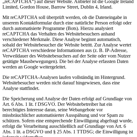
„reCAPTCHA“) auf dieser Website. Anbieter ist die Google Ireland
Limited, Gordon House, Barrow Street, Dublin 4, Irland.
Mit reCAPTCHA soll überprüft werden, ob die Dateneingabe in
unserem Kontaktformular durch eine natürliche Person erfolgt oder
durch automatisierte Programme (Bots). Hierzu analysiert
reCAPTCHA das Verhalten des Websitebesuchers anhand
verschiedener Merkmale. Diese Analyse beginnt automatisch,
sobald der Websitebesucher die Website betritt. Zur Analyse wertet
reCAPTCHA verschiedene Informationen aus (z. B. IP-Adresse,
Verweildauer des Websitebesuchers auf der Seite oder vom Nutzer
getätigte Mausbewegungen). Die bei der Analyse erfassten Daten
werden an Google weitergeleitet.
Die reCAPTCHA-Analysen laufen vollständig im Hintergrund.
Websitebesucher werden nicht darauf hingewiesen, dass eine
Analyse stattfindet.
Die Speicherung und Analyse der Daten erfolgt auf Grundlage von
Art. 6 Abs. 1 lit. f DSGVO. Der Websitebetreiber hat ein
berechtigtes Interesse daran, seine Webangebote vor
missbräuchlicher automatisierter Ausspähung und vor Spam zu
schützen. Sofern eine entsprechende Einwilligung abgefragt wurde,
erfolgt die Verarbeitung ausschließlich auf Grundlage von Art. 6
Abs. 1 lit. a DSGVO und § 25 Abs. 1 TTDSG; die Einwilligung ist