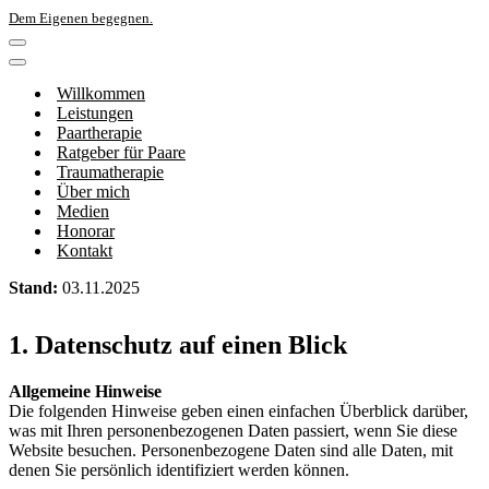
Dem Eigenen begegnen.
Navigations-
Menü
Navigations-
Menü
Willkommen
Leistungen
Paartherapie
Ratgeber für Paare
Traumatherapie
Über mich
Medien
Honorar
Kontakt
Stand:
03.11.2025
1. Datenschutz auf einen Blick
Allgemeine Hinweise
Die folgenden Hinweise geben einen einfachen Überblick darüber,
was mit Ihren personenbezogenen Daten passiert, wenn Sie diese
Website besuchen. Personenbezogene Daten sind alle Daten, mit
denen Sie persönlich identifiziert werden können.