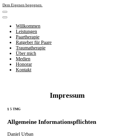
Dem Eigenen begegnen.
Navigations-
Menü
Navigations-
Menü
Willkommen
Leistungen
Paartherapie
Ratgeber für Paare
Traumatherapie
Über mich
Medien
Honorar
Kontakt
Impressum
§ 5 TMG
Allgemeine Informationspflichten
Daniel Urban