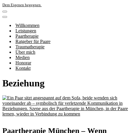
Dem Eigenen begegnen.
Navigations-
Menü
Navigations-
Menü
Willkommen
Leistungen
Paartherapie
Ratgeber für Paare
Traumatherapie
Über mich
Medien
Honorar
Kontakt
Beziehung
Paartherapie München – Wenn