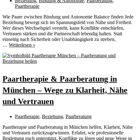
Beziehung
,
Bindung & Autonomie
,
Paarberatung
,
Paartherapie
Wie Paare zwischen Bindung und Autonomie Balance finden Jede
Beziehung bewegt sich im Spannungsfeld von Nähe und Freiheit.
Wer dieses Wechselspiel versteht, kann Konflikte entschärfen,
Vertrauen stärken und die Partnerschaft lebendig halten. Statt
einseitig nach Sicherheit oder Unabhängigkeit zu streben,
Nähe
…
Weiterlesen »
und
Freiheit
in
Beziehungen
–
Paartherapie & Paarberatung in
ein
dynamisches
München – Wege zu Klarheit, Nähe
Spannungsfeld
zwischen
und Vertrauen
Bindung
und
Autonomie
Paartherapie
,
Beziehung
,
Paarberatung
Paartherapie und Paarberatung in München helfen, Klarheit, Nähe
und Vertrauen zurückzugewinnen. Erfahrt, wie professionelle
Begleitung euch unterstützt, Konflikte zu lösen und neue Wege in