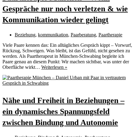
Gespräche nur noch verletzen & wie
Kommunikation wieder gelingt
Beziehung
,
kommunikation
,
Paarberatung
,
Paartherapie
Viele Paare kennen das: Ein alltägliches Gespräch kippt – Vorwurf,
Rückzug, Schweigen. Was bleibt, ist das Gefühl, nicht gesehen zu
werden. Als Paartherapeut in München-Schwabing begleite ich
Paare genau an diesem Punkt: Wir machen sichtbar, was unter der
Paartherapie
Oberfläche wirkt…
Weiterlesen »
München
–
Wenn
Gespräche
nur
Nähe und Freiheit in Beziehungen –
noch
verletzen
ein dynamisches Spannungsfeld
&
wie
zwischen Bindung und Autonomie
Kommunikation
wieder
gelingt