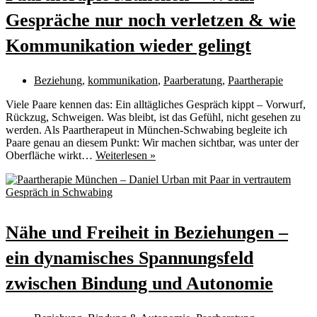
Gespräche nur noch verletzen & wie
Kommunikation wieder gelingt
Beziehung
,
kommunikation
,
Paarberatung
,
Paartherapie
Viele Paare kennen das: Ein alltägliches Gespräch kippt – Vorwurf,
Rückzug, Schweigen. Was bleibt, ist das Gefühl, nicht gesehen zu
werden. Als Paartherapeut in München-Schwabing begleite ich
Paare genau an diesem Punkt: Wir machen sichtbar, was unter der
Paartherapie
Oberfläche wirkt…
Weiterlesen »
München
–
Wenn
Gespräche
nur
Nähe und Freiheit in Beziehungen –
noch
verletzen
ein dynamisches Spannungsfeld
&
wie
zwischen Bindung und Autonomie
Kommunikation
wieder
gelingt