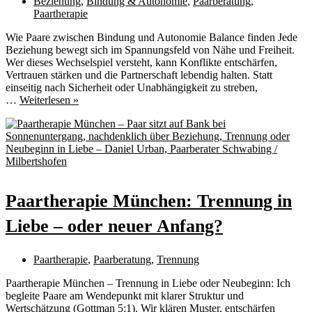
Beziehung
,
Bindung & Autonomie
,
Paarberatung
,
Paartherapie
Wie Paare zwischen Bindung und Autonomie Balance finden Jede
Beziehung bewegt sich im Spannungsfeld von Nähe und Freiheit.
Wer dieses Wechselspiel versteht, kann Konflikte entschärfen,
Vertrauen stärken und die Partnerschaft lebendig halten. Statt
einseitig nach Sicherheit oder Unabhängigkeit zu streben,
Nähe
…
Weiterlesen »
und
Freiheit
in
Beziehungen
–
ein
dynamisches
Paartherapie München: Trennung in
Spannungsfeld
zwischen
Liebe – oder neuer Anfang?
Bindung
und
Autonomie
Paartherapie
,
Paarberatung
,
Trennung
Paartherapie München – Trennung in Liebe oder Neubeginn: Ich
begleite Paare am Wendepunkt mit klarer Struktur und
Wertschätzung (Gottman 5:1). Wir klären Muster, entschärfen