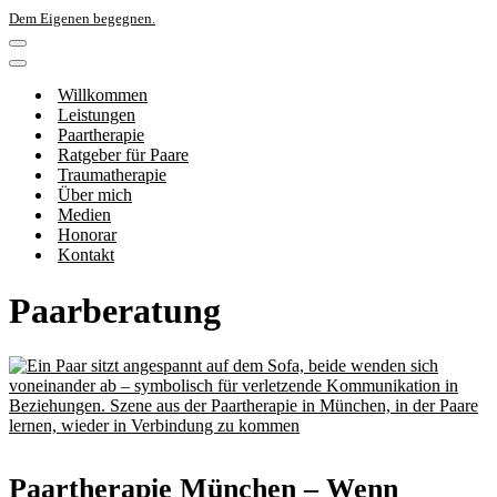
Dem Eigenen begegnen.
Navigations-
Menü
Navigations-
Menü
Willkommen
Leistungen
Paartherapie
Ratgeber für Paare
Traumatherapie
Über mich
Medien
Honorar
Kontakt
Paarberatung
Paartherapie München – Wenn