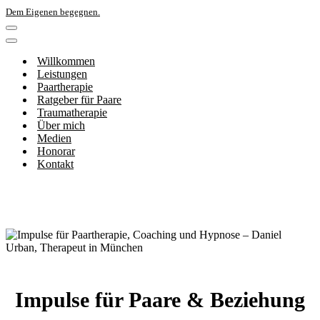
Dem Eigenen begegnen.
Navigations-
Menü
Navigations-
Menü
Willkommen
Leistungen
Paartherapie
Ratgeber für Paare
Traumatherapie
Über mich
Medien
Honorar
Kontakt
Impulse für Paare & Beziehung