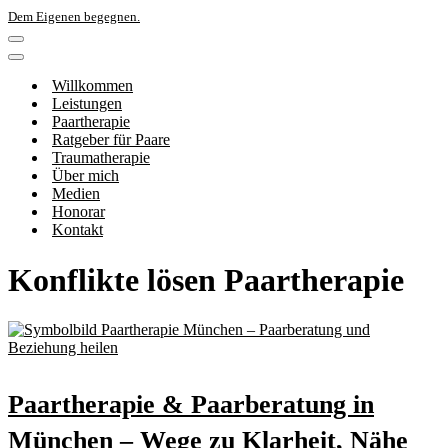
Dem Eigenen begegnen.
Navigations-
Menü
Navigations-
Menü
Willkommen
Leistungen
Paartherapie
Ratgeber für Paare
Traumatherapie
Über mich
Medien
Honorar
Kontakt
Konflikte lösen Paartherapie
Paartherapie & Paarberatung in
München – Wege zu Klarheit, Nähe